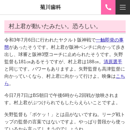
菊川歯科
村上君が動いたみたい。恐ろしい。
令和3年7月6日に行われたヤクルト阪神戦で
一触即発の事
態
があったそうです。村上君が阪神ベンチに向かって歩き
出し、球審と阪神3塁コーチに止められたそうです。矢野
監督も181㎝あるそうですが、村上君は188㎝。
清原選手
と同じです。パワーもありますよ。矢野監督も高津監督に
向かっていくなら、村上君に向かって行けよ。映像は
こち
ら
。
今日7月7日はBS朝日で午後6時から2回戦が放映されま
す。村上君がぶつけられでもしたらえらいことですよ。
矢野監督も「ボケッ！」とは品がないですね。リーグ戦ト
ップの監督の言葉ではないですよ。やっぱり普段から使っ
ているから言ってしまうのでしょうね。