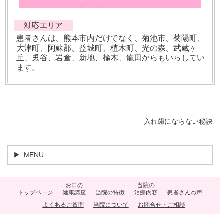
対応エリア
患者さんは、熊本市内だけでなく、菊池市、菊陽町、
大津町、阿蘇郡、益城町、植木町、光の森、武蔵ヶ
丘、兎谷、岩倉、新地、楡木、龍田からもいらしてい
ます。
入れ歯にならない秘訣
MENU
お口の
当院の
トップページ
健康講座
当院の特徴
治療内容
患者さんの声
よくあるご質問
当院について
お問合せ・ご相談